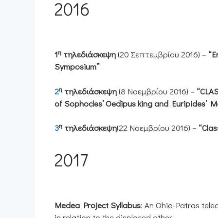
2016
η
1
τηλεδιάσκεψη
(20 Σεπτεμβρίου 2016) –
“E
Symposium”
η
2
τηλεδιάσκεψη
(8 Νοεμβρίου 2016) –
“CLAS
of Sophocles’ Oedipus king and Euripides’ 
η
3
τηλεδιάσκεψη
(22 Νοεμβρίου 2016) –
“Clas
2017
Medea Project Syllabus
: An Ohio-Patras tele
in relation to the displaced other