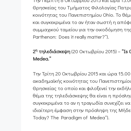
Την Πέμπτη 8 Οκτωβρίου 2015 και ώρα 15.
Θρησκείας του Τμήματος Φιλολογίας Πατρώ
κοινότητας του Πανεπιστημίου Ohio. Το θέ
και συγκεκριμένα το αν ήταν σωστή η από
συμμαχικού ταμείου για την οικοδόμηση της
Parthenon: Does it really matter?“).
η
2
τηλεδιάσκεψη
(20 Οκτωβρίου 2015) –
“Is 
Medea.”
Την Τρίτη 20 Οκτωβρίου 2015 και ώρα 15.0
ακαδημαϊκής κοινότητας του Πανεπιστημίου
Θρησκείας το οποίο και φιλοξενεί την εκδήλ
θέμα της τηλεδιάσκεψης θα είναι η πρόσληψ
συγκεκριμένα το αν η τραγωδία συνεχίζει να
ιδιαίτερη έμφαση στην πρόσληψη της Μήδεια
Today? The Paradigm of Medea“).