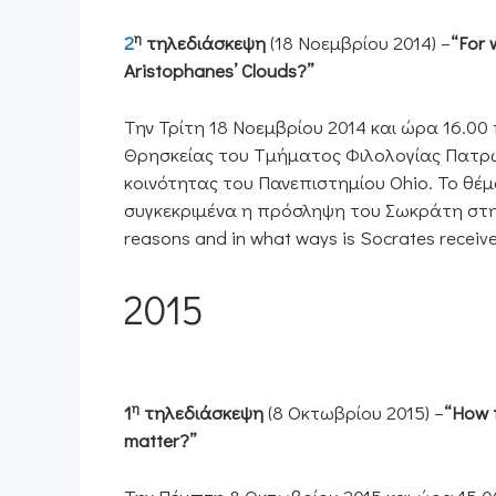
η
2
τηλεδιάσκεψη
(18 Νοεμβρίου 2014) –
“For 
Aristophanes’ Clouds?”
Την Τρίτη 18 Νοεμβρίου 2014 και ώρα 16.0
Θρησκείας του Τμήματος Φιλολογίας Πατρώ
κοινότητας του Πανεπιστημίου Ohio. Το θέ
συγκεκριμένα η πρόσληψη του Σωκράτη στη
reasons and in what ways is Socrates receive
2015
η
1
τηλεδιάσκεψη
(8 Οκτωβρίου 2015) –
“How t
matter?”